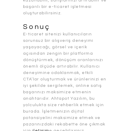
kazanabilir, satışlarınızı artırabilir ve
başarılı bir e-ticaret işletmesi
oluşturabilirsiniz.
Sonuç
E-ticaret sitenizi kullanıcıların
sorunsuz bir alışveriş deneyimi
yaşayacağı, görsel ve içerik
açısından zengin bir platforma
dönüştürmek, dönüşüm oranlarınızı
önemli ölçüde artırabilir. Kullanıcı
deneyimine odaklanmak, etkili
CTA’lar oluşturmak ve ürünlerinizi en
iyi şekilde sergilemek, online satış
başarınızı maksimize etmenin
anahtarıdır. Ahtapot Yazılım, bu
yolculukta size rehberlik etmek için
burada. İşletmenizin dijital
potansiyelini maksimize etmek ve
pazarınızdaki rekabette öne çıkmak
için
iletişim
e geçebilirsiniz.