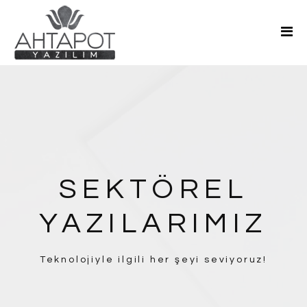
Ana Sayfa
Hakkımızda
Hizmetler
Teklif Al
Blog
İletişim
SEKTÖREL
YAZILARIMIZ
Teknolojiyle ilgili her şeyi seviyoruz!