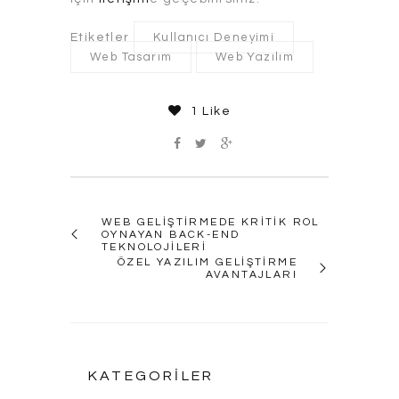
Etiketler
Kullanıcı Deneyimi
Web Tasarım
Web Yazılım
1 Like
WEB GELIŞTIRMEDE KRITIK ROL
OYNAYAN BACK-END
TEKNOLOJILERI
ÖZEL YAZILIM GELIŞTIRME
AVANTAJLARI
KATEGORILER