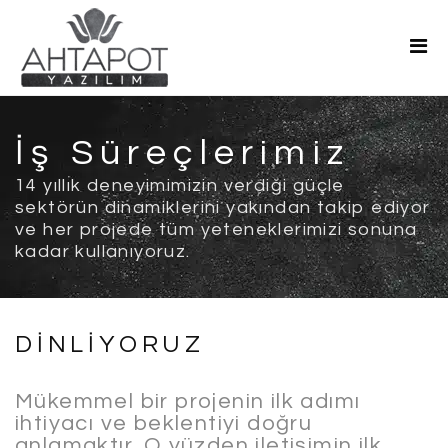
Ana Sayfa
Hakkımızda
Hizmetler
İş Süreçlerimiz
Teklif Al
14 yıllık deneyimimizin verdiği güçle
sektörün dinamiklerini yakından takip ediyor
Blog
ve her projede tüm yeteneklerimizi sonuna
kadar kullanıyoruz.
İletişim
DİNLİYORUZ
Mükemmel bir projenin ilk adımı
ihtiyacı ve beklentiyi doğru
anlamaktır. O yüzden iletişimin ilk