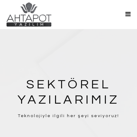
Ana Sayfa
Hakkımızda
Hizmetler
Teklif Al
Blog
İletişim
SEKTÖREL
YAZILARIMIZ
Teknolojiyle ilgili her şeyi seviyoruz!