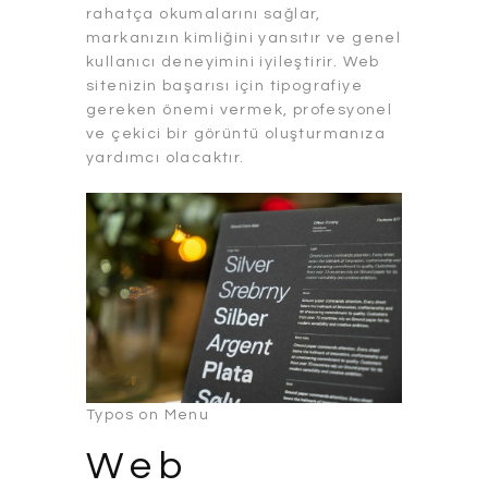
rahatça okumalarını sağlar,
markanızın kimliğini yansıtır ve genel
kullanıcı deneyimini iyileştirir. Web
sitenizin başarısı için tipografiye
gereken önemi vermek, profesyonel
ve çekici bir görüntü oluşturmanıza
yardımcı olacaktır.
Typos on Menu
Web