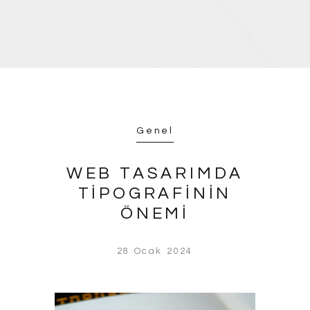
Genel
WEB TASARIMDA
TIPOGRAFININ
ÖNEMI
28 Ocak 2024