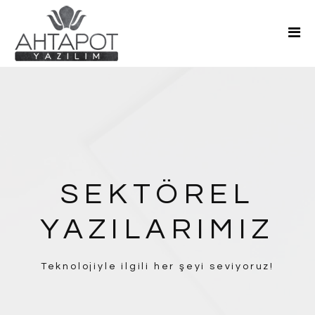
Ana Sayfa
Hakkımızda
Hizmetler
Teklif Al
Blog
İletişim
SEKTÖREL
YAZILARIMIZ
Teknolojiyle ilgili her şeyi seviyoruz!