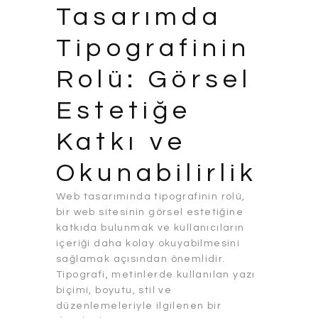
Tasarımda
Tipografinin
Rolü: Görsel
Estetiğe
Katkı ve
Okunabilirlik
Web tasarımında tipografinin rolü,
bir web sitesinin görsel estetiğine
katkıda bulunmak ve kullanıcıların
içeriği daha kolay okuyabilmesini
sağlamak açısından önemlidir.
Tipografi, metinlerde kullanılan yazı
biçimi, boyutu, stil ve
düzenlemeleriyle ilgilenen bir