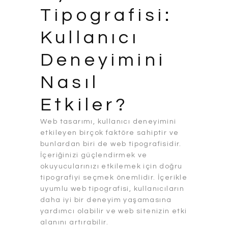
Tipografisi:
Kullanıcı
Deneyimini
Nasıl
Etkiler?
Web tasarımı, kullanıcı deneyimini
etkileyen birçok faktöre sahiptir ve
bunlardan biri de web tipografisidir.
İçeriğinizi güçlendirmek ve
okuyucularınızı etkilemek için doğru
tipografiyi seçmek önemlidir. İçerikle
uyumlu web tipografisi, kullanıcıların
daha iyi bir deneyim yaşamasına
yardımcı olabilir ve web sitenizin etki
alanını artırabilir.