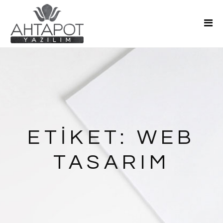
Ana Sayfa
Hakkımızda
Hizmetler
Teklif Al
Blog
İletişim
ETIKET:
WEB
TASARIM