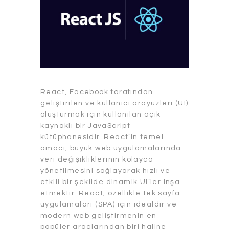
React, Facebook tarafından
geliştirilen ve kullanıcı arayüzleri (UI)
oluşturmak için kullanılan açık
kaynaklı bir JavaScript
kütüphanesidir. React’in temel
amacı, büyük web uygulamalarında
veri değişikliklerinin kolayca
yönetilmesini sağlayarak hızlı ve
etkili bir şekilde dinamik UI’ler inşa
etmektir. React, özellikle tek sayfa
uygulamaları (SPA) için idealdir ve
modern web geliştirmenin en
popüler araçlarından biri haline