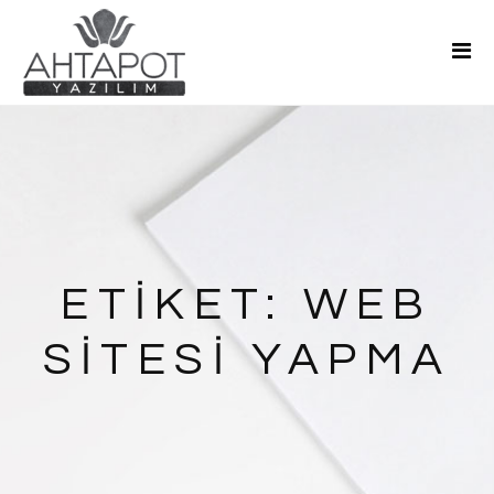
Ana Sayfa
Hakkımızda
Hizmetler
Teklif Al
Blog
İletişim
ETIKET:
WEB
SITESI YAPMA