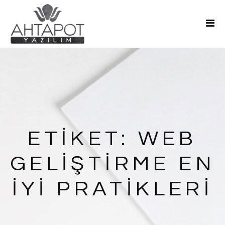
Ana Sayfa
Hakkımızda
Hizmetler
Teklif Al
Blog
İletişim
ETIKET:
WEB
GELIŞTIRME EN
İYI PRATIKLERI