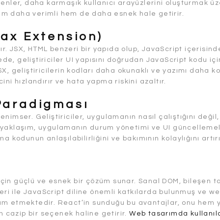
şenler, daha karmaşık kullanıcı arayüzlerini oluşturmak ü
 hem daha verimli hem de daha esnek hale getirir.
ax Extension)
nır. JSX, HTML benzeri bir yapıda olup, JavaScript içerisind
yede, geliştiriciler UI yapısını doğrudan JavaScript kodu iç
 JSX, geliştiricilerin kodları daha okunaklı ve yazımı daha k
ni hızlandırır ve hata yapma riskini azaltır.
Paradigması
imser. Geliştiriciler, uygulamanın nasıl çalıştığını değil,
 yaklaşım, uygulamanın durum yönetimi ve UI güncellemel
 kodunun anlaşılabilirliğini ve bakımının kolaylığını artırı
çin güçlü ve esnek bir çözüm sunar. Sanal DOM, bileşen t
leri ile JavaScript diline önemli katkılarda bulunmuş ve w
am etmektedir. React’in sunduğu bu avantajlar, onu hem 
n cazip bir seçenek haline getirir.
Web tasarımda kullanıl