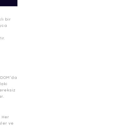
lı bir
ayca
a
ir.
,
k DOM’da
daki
ereksiz
r.
. Her
üler ve