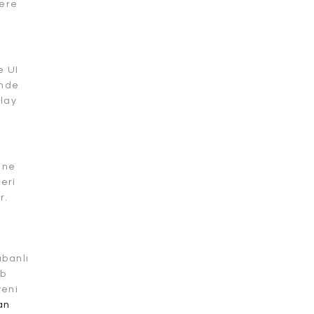
zere
e UI
inde
olay
 ne
eri
r.
abanlı
eb
yeni
an