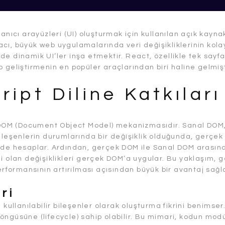
nıcı arayüzleri (UI) oluşturmak için kullanılan açık kaynak
cı, büyük web uygulamalarında veri değişikliklerinin kol
ilde dinamik UI’ler inşa etmektir. React, özellikle tek sayf
 geliştirmenin en popüler araçlarından biri haline gelmişt
ipt Diline Katkıları
al DOM (Document Object Model) mekanizmasıdır. Sanal DOM
bileşenlerin durumlarında bir değişiklik olduğunda, gerçe
inde hesaplar. Ardından, gerçek DOM ile Sanal DOM arasın
i olan değişiklikleri gerçek DOM’a uygular. Bu yaklaşım, g
ormansının artırılması açısından büyük bir avantaj sağla
ri
kullanılabilir bileşenler olarak oluşturma fikrini benimser
öngüsüne (lifecycle) sahip olabilir. Bu mimari, kodun mod