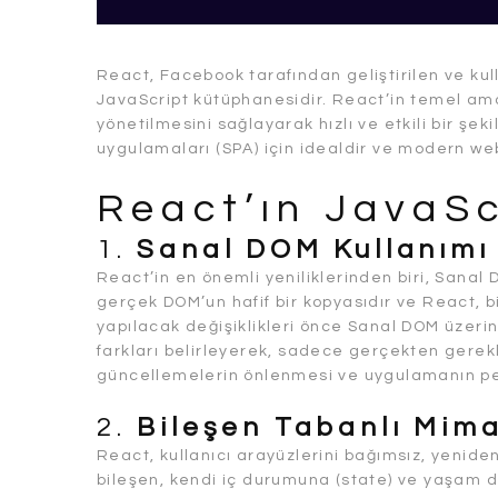
React, Facebook tarafından geliştirilen ve kulla
JavaScript kütüphanesidir. React’in temel ama
yönetilmesini sağlayarak hızlı ve etkili bir şek
uygulamaları (SPA) için idealdir ve modern web
React’ın JavaScr
1.
Sanal DOM Kullanımı
React’in en önemli yeniliklerinden biri, San
gerçek DOM’un hafif bir kopyasıdır ve React, 
yapılacak değişiklikleri önce Sanal DOM üzer
farkları belirleyerek, sadece gerçekten gerekl
güncellemelerin önlenmesi ve uygulamanın perf
2.
Bileşen Tabanlı Mima
React, kullanıcı arayüzlerini bağımsız, yeniden 
bileşen, kendi iç durumuna (state) ve yaşam d