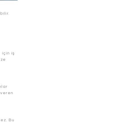
ilir.
için iş
ize
nlar
p veren
mez. Bu