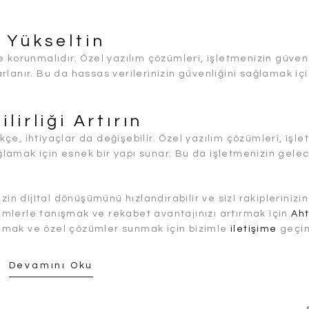
 Yükseltin
 korunmalıdır. Özel yazılım çözümleri, işletmenizin güven
lanır. Bu da hassas verilerinizin güvenliğini sağlamak iç
lirliği Artırın
e, ihtiyaçlar da değişebilir. Özel yazılım çözümleri, işle
amak için esnek bir yapı sunar. Bu da işletmenizin gele
zin dijital dönüşümünü hızlandırabilir ve sizi rakiplerinizi
zümlerle tanışmak ve rekabet avantajınızı artırmak için
Ah
nlamak ve özel çözümler sunmak için bizimle
iletişime
geçin
Devamını Oku