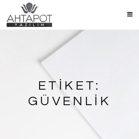
Ana Sayfa
Hakkımızda
Hizmetler
Teklif Al
Blog
İletişim
ETIKET:
GÜVENLIK