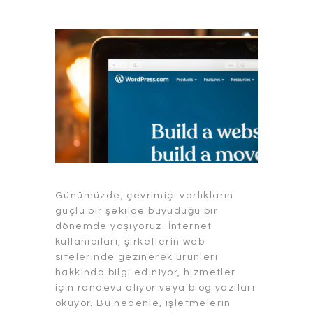
Günümüzde, çevrimiçi varlıkların
güçlü bir şekilde büyüdüğü bir
dönemde yaşıyoruz. İnternet
kullanıcıları, şirketlerin web
sitelerinde gezinerek ürünleri
hakkında bilgi ediniyor, hizmetler
için randevu alıyor veya blog yazıları
okuyor. Bu nedenle, işletmelerin