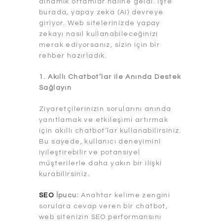
dinamik ortamlar haline geldi. İşte
burada, yapay zeka (AI) devreye
giriyor. Web sitelerinizde yapay
zekayı nasıl kullanabileceğinizi
merak ediyorsanız, sizin için bir
rehber hazırladık.
1. Akıllı Chatbot’lar ile Anında Destek
Sağlayın
Ziyaretçilerinizin sorularını anında
yanıtlamak ve etkileşimi artırmak
için akıllı chatbot’lar kullanabilirsiniz.
Bu sayede, kullanıcı deneyimini
iyileştirebilir ve potansiyel
müşterilerle daha yakın bir ilişki
kurabilirsiniz.
SEO
İpucu:
Anahtar kelime zengini
sorulara cevap veren bir chatbot,
web sitenizin SEO performansını