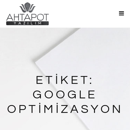
Ana Sayfa
Hakkımızda
Hizmetler
Teklif Al
Blog
İletişim
ETIKET:
GOOGLE
OPTIMIZASYON